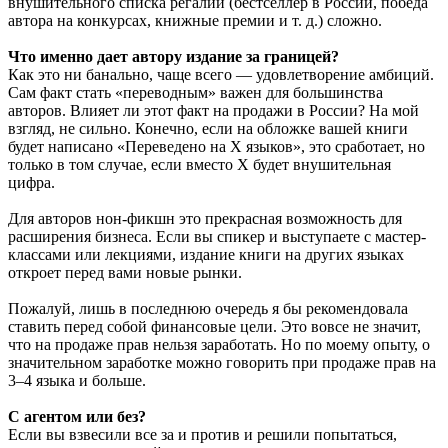
внушительного списка регалий (бестселлер в России, победа
автора на конкурсах, книжные премии и т. д.) сложно.
Что именно дает автору издание за границей?
Как это ни банально, чаще всего — удовлетворение амбиций.
Сам факт стать «переводным» важен для большинства
авторов. Влияет ли этот факт на продажи в России? На мой
взгляд, не сильно. Конечно, если на обложке вашей книги
будет написано «Переведено на Х языков», это сработает, но
только в том случае, если вместо Х будет внушительная
цифра.
Для авторов нон-фикшн это прекрасная возможность для
расширения бизнеса. Если вы спикер и выступаете с мастер-
классами или лекциями, издание книги на других языках
откроет перед вами новые рынки.
Пожалуй, лишь в последнюю очередь я бы рекомендовала
ставить перед собой финансовые цели. Это вовсе не значит,
что на продаже прав нельзя заработать. Но по моему опыту, о
значительном заработке можно говорить при продаже прав на
3–4 языка и больше.
С агентом или без?
Если вы взвесили все за и против и решили попытаться,