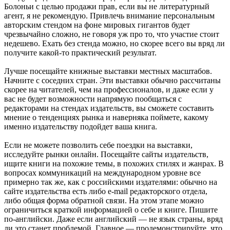
Болоньи с целью продажи прав, если вы не литературный
агент, я не рекомендую. Привлечь внимание персональным
авторским стендом на фоне мировых гигантов будет
чрезвычайно сложно, не говоря уж про то, что участие стоит
недешево. Ехать без стенда можно, но скорее всего вы вряд ли
получите какой-то практический результат.
Лучше посещайте книжные выставки местных масштабов.
Начните с соседних стран. Эти выставки обычно рассчитаны
скорее на читателей, чем на профессионалов, и даже если у
вас не будет возможности напрямую пообщаться с
редакторами на стендах издательств, вы сможете составить
мнение о тенденциях рынка и наверняка поймете, какому
именно издательству подойдет ваша книга.
Если не можете позволить себе поездки на выставки,
исследуйте рынки онлайн. Посещайте сайты издательств,
ищите книги на похожие темы, в похожих стилях и жанрах. В
вопросах коммуникаций на международном уровне все
примерно так же, как с российскими издателями: обычно на
сайте издательства есть либо e-mail редакторского отдела,
либо общая форма обратной связи. На этом этапе можно
ограничиться краткой информацией о себе и книге. Пишите
по-английски. Даже если английский — не язык страны, вряд
ли это станет проблемой. Главное — продемонстрируйте, что