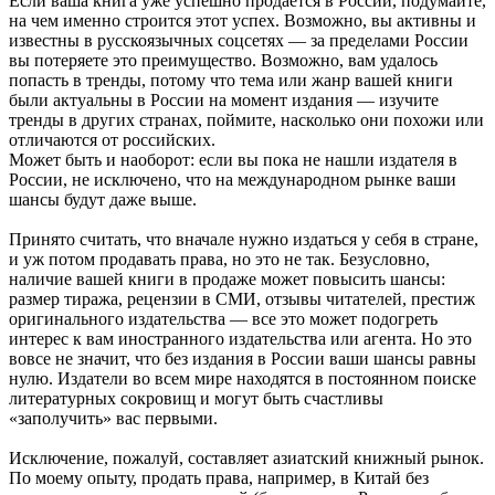
Если ваша книга уже успешно продается в России, подумайте,
на чем именно строится этот успех. Возможно, вы активны и
известны в русскоязычных соцсетях — за пределами России
вы потеряете это преимущество. Возможно, вам удалось
попасть в тренды, потому что тема или жанр вашей книги
были актуальны в России на момент издания — изучите
тренды в других странах, поймите, насколько они похожи или
отличаются от российских.
Может быть и наоборот: если вы пока не нашли издателя в
России, не исключено, что на международном рынке ваши
шансы будут даже выше.
Принято считать, что вначале нужно издаться у себя в стране,
и уж потом продавать права, но это не так. Безусловно,
наличие вашей книги в продаже может повысить шансы:
размер тиража, рецензии в СМИ, отзывы читателей, престиж
оригинального издательства — все это может подогреть
интерес к вам иностранного издательства или агента. Но это
вовсе не значит, что без издания в России ваши шансы равны
нулю. Издатели во всем мире находятся в постоянном поиске
литературных сокровищ и могут быть счастливы
«заполучить» вас первыми.
Исключение, пожалуй, составляет азиатский книжный рынок.
По моему опыту, продать права, например, в Китай без