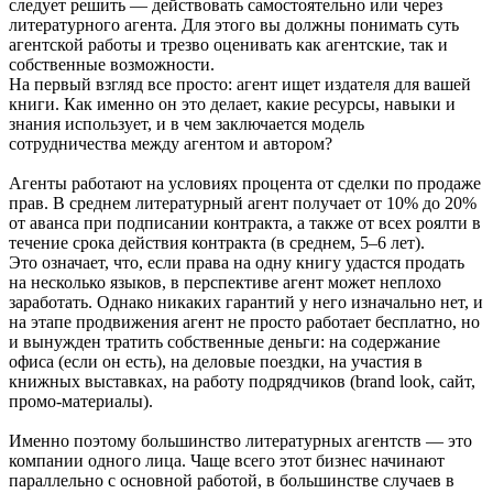
следует решить — действовать самостоятельно или через
литературного агента. Для этого вы должны понимать суть
агентской работы и трезво оценивать как агентские, так и
собственные возможности.
На первый взгляд все просто: агент ищет издателя для вашей
книги. Как именно он это делает, какие ресурсы, навыки и
знания использует, и в чем заключается модель
сотрудничества между агентом и автором?
Агенты работают на условиях процента от сделки по продаже
прав. В среднем литературный агент получает от 10% до 20%
от аванса при подписании контракта, а также от всех роялти в
течение срока действия контракта (в среднем, 5–6 лет).
Это означает, что, если права на одну книгу удастся продать
на несколько языков, в перспективе агент может неплохо
заработать. Однако никаких гарантий у него изначально нет, и
на этапе продвижения агент не просто работает бесплатно, но
и вынужден тратить собственные деньги: на содержание
офиса (если он есть), на деловые поездки, на участия в
книжных выставках, на работу подрядчиков (brand look, сайт,
промо-материалы).
Именно поэтому большинство литературных агентств — это
компании одного лица. Чаще всего этот бизнес начинают
параллельно с основной работой, в большинстве случаев в